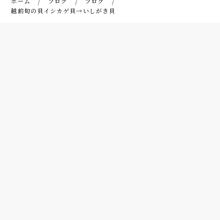
ホーム
ブログ
ブログ
越前旬の貝イシカゲ貝→いしがき貝