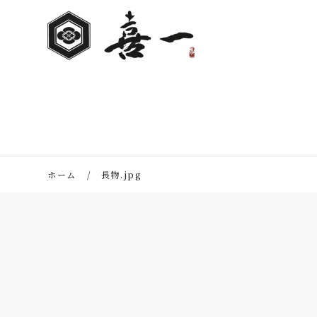
ホーム
長物.jpg