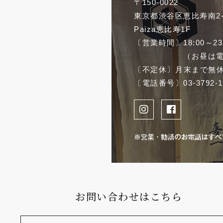
〒150-0022
東京都渋谷区恵比寿南2-3
Paiza恵比寿1F
〔営業時間〕
18:00～2
（お昼は
〔不定休〕
月末まで無
〔電話番号〕
03-3792-
お問い合わせはこちら