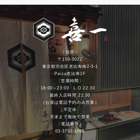
〔住所〕
〒150-0022
東京都渋谷区恵比寿南2-3-1
Paiza恵比寿1F
〔営業時間〕
18:00～23:00 L.O 22:30
最終入店時間 21:30
（お昼は電話予約のみ営業）
〔不定休〕
月末まで無休で営業
〔電話番号〕
03-3792-1098